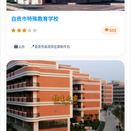
自贡市特殊教育学校
502
🏫
📍
公办
自贡市自流井区郭街牛石