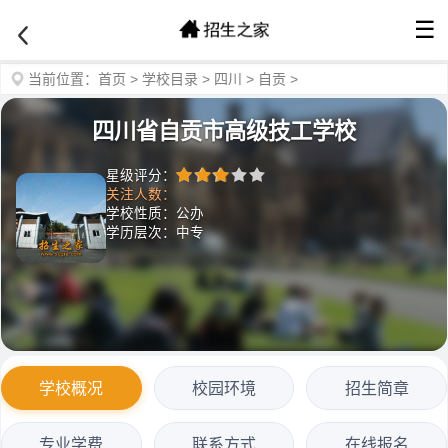
☰
当前位置：
首页
>
学校目录
>
四川
>
自贡
>
四川省自贡市高级技工学校
星级评分：
关注人数：
学校性质：公办
学历层次：中专
学校概况
校园环境
招生简章
专业学费
联系方式
在线报名