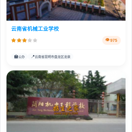
云南省机械工业学校
975
🏫
📍
公办
云南省昆明市盘龙区龙泉