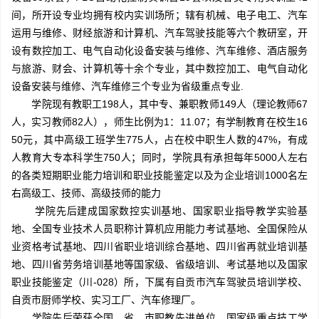
间，所开设专业均拥有校内实训场所；辖有机械、电子电工、汽车
运用与维修、财经旅游和计算机、汽车驾驶技能等六个教研室，开
设有数控加工、电气自动化设备安装与维修、汽车维修、酒店服务
与旅游、财会、计算机等十余个专业，其中数控加工、电气自动化
设备安装与维修、汽车维修三个专业为省级重点专业.
学院现有教职工198人，其中专、兼职教师149人（理论教师67
人，实习教师82人），师生比例为1：11.07；有学制教育在校生16
50元，其中高级工班学生775人，占在校中职生人数的47%，有成
人教育大专本科学生750人；同时，学院具有承担每年5000人左右
的各类短期职业能力培训和职业技能鉴定以及为企业培训1000名左
右高级工、技师、高级技师的能力
学院先后建成国家数控实训基地、国家职业指导教学实验基
地、全国专业技术人员职称计算机应用能力考试基地、全国保险从
业资格考试基地、四川省职业培训综合基地、四川省再就业培训基
地、四川省劳务培训基地等国家级、省级培训、考试基地以及国家
职业技能鉴定（川-028）所，下属有自贡市汽车驾驶员培训学校、
自贡市厨师学校、实习工厂、汽车修理厂。
学院先后荣获全国、省、市职教先进单位、国家级重点技工学