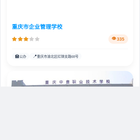
重庆市企业管理学校
335
🏫
📍
公办
重庆市渝北区红锦支路68号