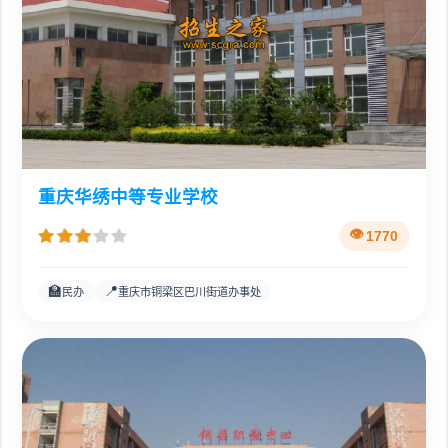
重庆华绣中等专业学校
1770
🏫
📍
民办
重庆市铜梁区巴川街道办事处