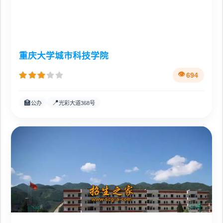
重庆大学城市科技学院
694
🏫
📍
公办
光彩大道368号