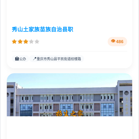
秀山土家族苗族自治县职
486
🏫
📍
公办
重庆市秀山县平凯街道绞楼路