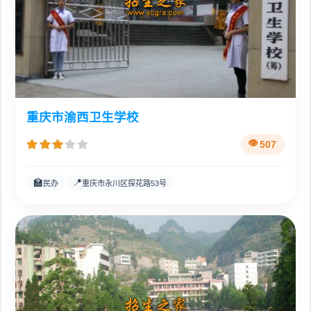
重庆市渝西卫生学校
507
🏫
📍
民办
重庆市永川区探花路53号