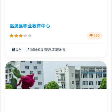
巫溪县职业教育中心
490
🏫
📍
公办
重庆市巫溪县凤凰镇双凤村育