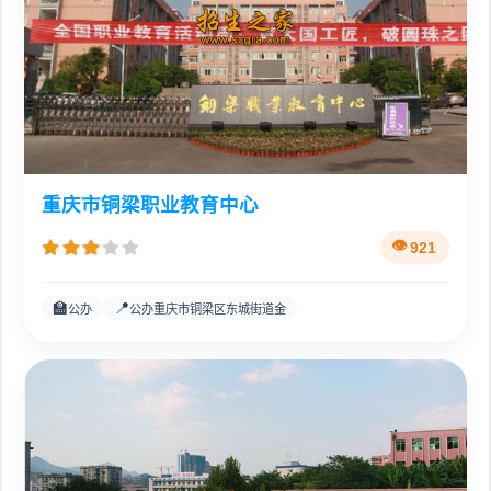
重庆市铜梁职业教育中心
921
🏫
📍
公办
公办重庆市铜梁区东城街道金