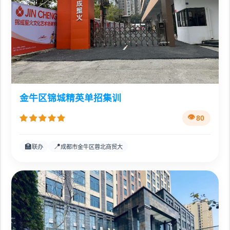
金牛区锦城精英单招集训
80
🏫
📍
联办
成都市金牛区蓉北商贸大