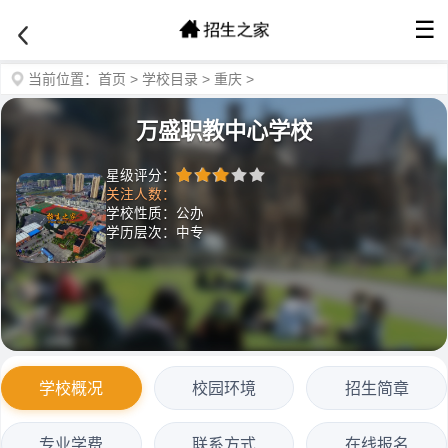
☰
当前位置：
首页
>
学校目录
>
重庆
>
万盛职教中心学校
星级评分：
关注人数：
学校性质：公办
学历层次：中专
学校概况
校园环境
招生简章
专业学费
联系方式
在线报名