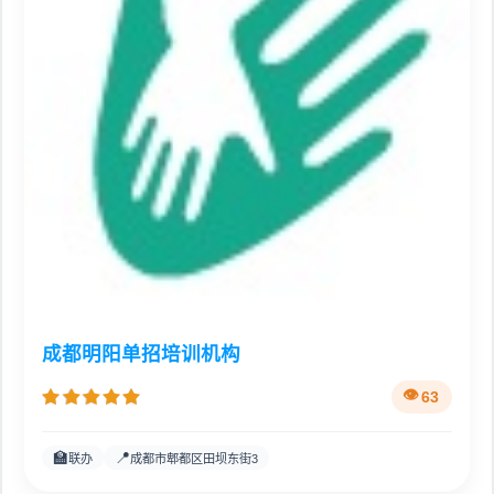
成都明阳单招培训机构
63
🏫
📍
联办
成都市郫都区田坝东街3