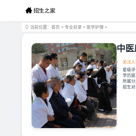
当前位置：
首页
>
专业目录
>
医学护理
>
中医
关注人
星级评
学历层
所属分
招生对