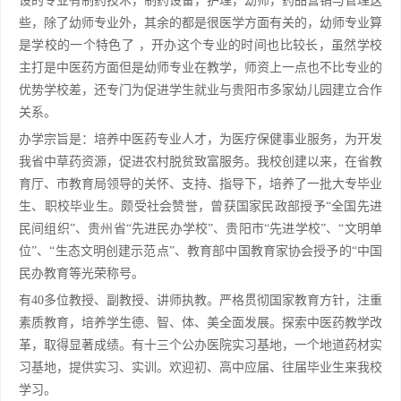
设的专业有制药技术，制药设备，护理，幼师，药品营销与管理这
些，除了幼师专业外，其余的都是很医学方面有关的，幼师专业算
是学校的一个特色了 ，开办这个专业的时间也比较长，虽然学校
主打是中医药方面但是幼师专业在教学，师资上一点也不比专业的
优势学校差，还专门为促进学生就业与贵阳市多家幼儿园建立合作
关系。
办学宗旨是：培养中医药专业人才，为医疗保健事业服务，为开发
我省中草药资源，促进农村脱贫致富服务。我校创建以来，在省教
育厅、市教育局领导的关怀、支持、指导下，培养了一批大专毕业
生、职校毕业生。颇受社会赞誉，曾获国家民政部授予“全国先进
民间组织”、贵州省“先进民办学校”、贵阳市“先进学校”、“文明单
位”、“生态文明创建示范点”、教育部中国教育家协会授予的“中国
民办教育等光荣称号。
有40多位教授、副教授、讲师执教。严格贯彻国家教育方针，注重
素质教育，培养学生德、智、体、美全面发展。探索中医药教学改
革，取得显著成绩。有十三个公办医院实习基地，一个地道药材实
习基地，提供实习、实训。欢迎初、高中应届、往届毕业生来我校
学习。