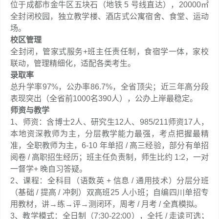
位于成都市金牛区五块石（地铁 5 号线直达），20000㎡
全封闭校园，独立教学楼、酒店式公寓宿舍、食堂、运动
场。
校区管理
全封闭，管家式服务+班主任责任制，食宿学一体，家校
联动，管理精细化，适配各类考生。
录取率
总升学率97%，公办率86.7%，全省顶尖；近三年高分段
表现突出（全省前1000名390人），公办上岸最稳定。
师资与教学
1、师资：含博士2人、研究生12人、985/211师资17人，
本地资深教师为主，分层教学能力最强，考点把握最精
准，全职教师为主，6-10 年单招 / 高三经验，部分有单招
阅卷 / 高职招生经历；班主任负责制，师生比约 1:2，一对
一督学+ 晚自习答疑。
2、课程：全科目（语数英 + 信息 / 通用技术）分层分班
（基础 / 提高 / 冲刺）双高班25 人小班；自编四川单招专
用教材，讲→练→评→测闭环，周考 / 月考 / 全真模拟。
3、教学模式：全日制（7:30-22:00），全托 / 走读可选；