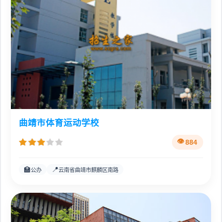
曲靖市体育运动学校
884
🏫
📍
公办
云南省曲靖市麒麟区南路