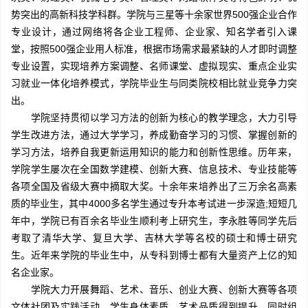
势突出的高新科技学科群。学院与三星等十余家世界500强企业合作
专业设计，通过网络将各企业工程师、企业家、知名学者引入课
堂，按照500强企业用人标准，根据市场需求最紧缺的人才即时调整
专业设置，实现培养方案调整、名师课堂、虚拟现实、重点企业实
习就业一体化培养模式，学院毕业生与同类院校相比就业竞争力突
出。
学院坚持贯彻以学习方法的创新为核心的教学理念，大力引导
学生改进方法，通过大学学习，养成勤奋学习的习惯、掌握创新的
学习方法，培养自我更新运用知识的能力和创新性思维。历年来，
学院学生屡次在全国数学建模、创新大赛、信息技术、专业技能等
各项全国及省级大赛中摘取大奖。十余年来培养出了三万余名高素
质的毕业生，其中4000多名学生通过专升本考试进一步深造;短短几
年中，学院已有百余名毕业生顺利考上研究生，李永胜等同学先后
考取了清华大学、复旦大学、吉林大学等名校的硕士和博士研究
生。近年来学院的毕业生中，从专科到博士都有大量资产上亿的知
名企业家。
学院大力开展舞蹈、艺术、音乐、创业大赛、创新大赛等各项
文体社团及实践活动，学生身体素质、艺术品质得到提升，同时组