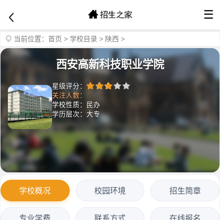
☰
当前位置：
首页
>
学校目录
>
陕西
>
西安高新科技职业学院
星级评分：
关注人数：
学校性质：民办
学历层次：大专
学校概况
校园环境
招生简章
专业学费
联系方式
在线报名