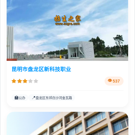
昆明市盘龙区新科技职业
537
🏫
📍
公办
盘龙区东郊白沙河金瓦路