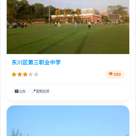
东川区第三职业中学
390
🏫
📍
公办
昆明北郊