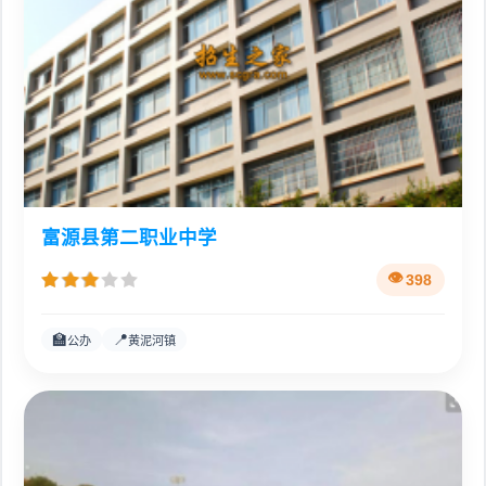
富源县第二职业中学
398
🏫
📍
公办
黄泥河镇