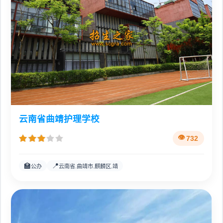
云南省曲靖护理学校
732
🏫
📍
公办
云南省.曲靖市.麒麟区.靖