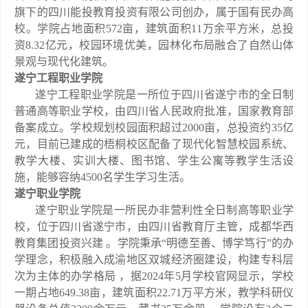
旗下的四川能投教育投资有限公司创办，属于国有民办高
校。学院占地面积572亩，建筑面积11万余平方米，总投
资8.32亿元，校园环境优美，园林化布局融合了自然山体
景观与现代化建筑。
遂宁工程职业学院
遂宁工程职业学院是一所位于四川省遂宁市的全日制
普通高等职业学校，由四川省人民政府批准，国家教育部
备案成立。学校规划校园面积超过2000亩，总投资约35亿
元，目前已建成的梧桐校区配备了现代化智慧校园系统、
教学大楼、实训大楼、图书馆、学生公寓等教学生活设
施，能够容纳4500名学生学习生活。
遂宁职业学院
遂宁职业学院是一所民办非营利性全日制高等职业学
校，位于四川省遂宁市，由四川省教育厅主管，成都华西
教育集团投资兴建 。学院秉承“明德至善、博学笃行”的办
学理念，积极融入成渝地区双城经济圈建设，构建专科层
次为主体的办学格局 ，据2024年5月学校官网显示，学校
一期占地649.38亩，建筑面积22.71万平方米，教学科研仪