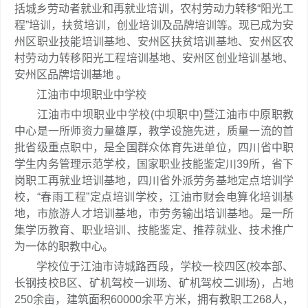
括城乡劳动者就业和再就业培训，农村劳动力转移“阳光工
程”培训，扶贫培训，创业培训及品牌培训等。现已成为安
州区职业技能培训基地、安州区扶贫培训基地、安州区农
村劳动力转移阳光工程培训基地、安州区创业培训基地、
安州区品牌培训基地 。
江油市中坝职业中学校
江油市中坝职业中学校(中坝职中)暨江油市中原职教
中心是一所师资力量雄厚，教学设施先进，质量一流的首
批省级重点职中，是全国群众体育先进单位，四川省中职
学生内务管理示范学校，国家职业技能鉴定川39所，省下
岗职工再就业培训基地，四川省外派劳务基地定点培训学
校，“春雨工程”定点培训学校，江油市财会电算化培训基
地，市旅游人才培训基地，市劳务输出培训基地。是一所
集学历教育、职业培训、技能鉴定、推荐就业、技术推广
为一体的职教中心。
学校位于江油市诗城路西段，学校一校四区(校本部、
长钢技校B区、矿机驾校一训场、矿机驾校二训场)，占地
250余亩，建筑面积60000余平方米，拥有教职工268人，