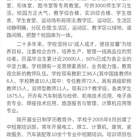
室、形体室、图书室等专用教室。可供3000师生学习生
活。校园方正大气，教学综合楼、实训综合楼、学生宿
舍、学生食堂、运动场布局得法;教学区、运动区、生活区
动静明确，分区合理;生活区，运动区、教学区以绿地、道
路间隔，把整个校园串为一体。
二十多年来，学校坚持以“成人成才，德技双馨”为培
养目标，注重校企合作，培养生产、管理一线高品位的劳
动者。历届毕业生累计近20000人，60%已成为各企业的
中坚力量。学校拥有一支思想素质好，业务能力强，教育
观念新的教师队伍。学校现有教职工96人(其中国拨教师8
6人、学校聘请10人)其中：专任教师72人，具有高级职称
教师15人，双师型教师11人。现有23个教学班，各类学生
1675人。开办有汽车制造与检修、机电技术应用、电子商
务专业、焊接技术应用、旅游服务与管理、计算机应用等
专业。
除开展全日制学历教育外，学校于2005年9月创建了
中短期培训部。常年开展电工、焊工、计算机、建筑、家
政服务、汽车装配等10余个专业中短期培训。培训项目包