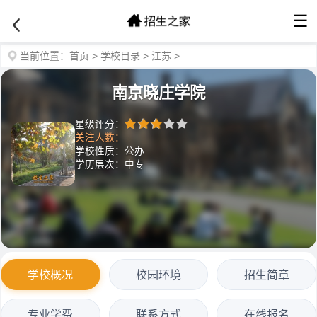
☰
当前位置：
首页
>
学校目录
>
江苏
>
南京晓庄学院
星级评分：
关注人数：
学校性质：公办
学历层次：中专
学校概况
校园环境
招生简章
专业学费
联系方式
在线报名