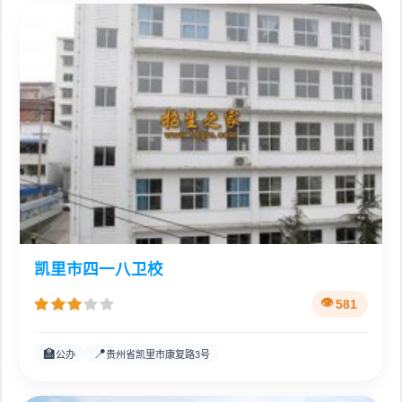
凯里市四一八卫校
581
🏫
📍
公办
贵州省凯里市康复路3号