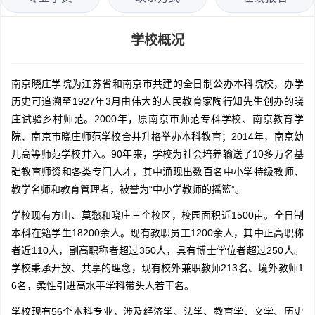
学校概况
南京晓庄学院为江苏省和南京市共建的全日制公办本科院校，办学
历史可追溯至1927年3月由伟大的人民教育家陶行知先生创办的晓
庄试验乡村师范。2000年，原南京市师范专科学校、南京教育学
院、南京市晓庄师范学校合并升格举办本科教育；2014年，南京幼
儿高等师范学校并入。90年来，学校为社会培养输送了10多万名基
础教育师资和各类专门人才，其中涌现出数百名中小学特级教师、
教学名师和教育管理者，被誉为“中小学教师的摇篮”。
学校现有方山、莫愁和晓庄三个校区，校园面积近1500亩。全日制
本科在籍学生18200余人。现有教职员工1200余人，其中正高职称
者近110人，副高职称者超过350人，具有博士学位者超过250人。
学校秉承开放、共享的理念，现有校外兼职教师213名、境外教师1
6名，柔性引进高水平学科带头人若干名。
学校现有56个本科专业，涉及经济学、法学、教育学、文学、历史