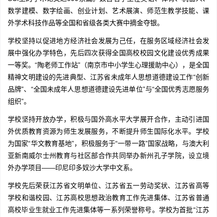
数学建模、数字绘画、创业计划、艺术展演、师范生教学技能、课
外学术科技作品等全国和省级各类大赛中摘金夺银。
学校坚持以促进地方经济社会发展为己任，在服务区域经济社会发
展中强化办学特色，先后四次获得全国高校校园文化建设优秀成果
一等奖。“陶老师工作站”（南京市中小学生心理援助中心），是全国
精神文明建设的先进典型、江苏省未成年人思想道德建设工作“创新
品牌”、“全国未成年人思想道德建设先进单位”与“全国优秀志愿服务
组织”。
学校坚持开放办学，积极与国外高水平大学展开合作，主动引进国
外优质教育资源为师生发展服务，不断提升师生国际化水平。学校
为国家“华文教育基地”，积极服务于“一带一路”国家战略，与澳大利
亚新南威尔士州教育与社区部合作共同举办新州孔子学院，设立境
外办学项目——印尼印多奴沙大学中文系。
学校先后荣获江苏省文明单位、江苏省五一劳动奖状、江苏省高等
学校和谐校园、江苏高校思想政治教育工作先进集体、江苏省普通
高校毕业生就业工作先进集体等一系列荣誉称号。学校为首批“江苏