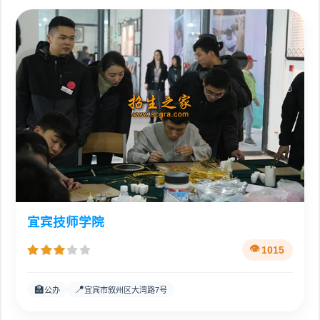
宜宾技师学院
1015
🏫
📍
公办
宜宾市叙州区大湾路7号