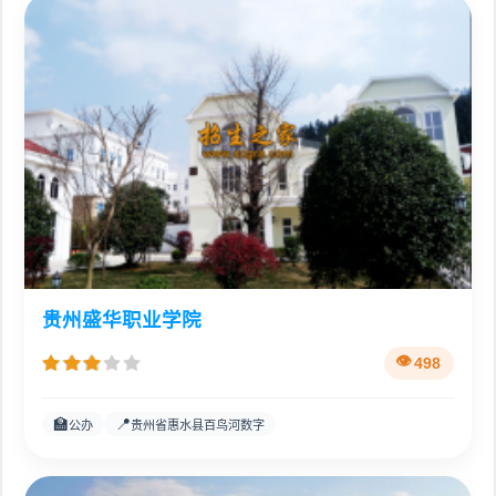
贵州盛华职业学院
498
🏫
📍
公办
贵州省惠水县百鸟河数字