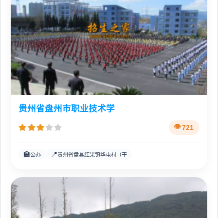
贵州省盘州市职业技术学
721
🏫
📍
公办
贵州省盘县红果镇华屯村（干