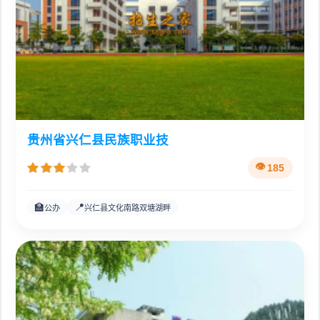
贵州省兴仁县民族职业技
185
🏫
📍
公办
兴仁县文化南路双塘湖畔