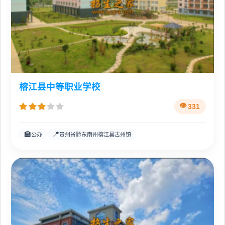
榕江县中等职业学校
331
🏫
📍
公办
贵州省黔东南州榕江县古州镇