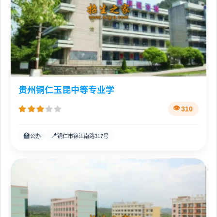
贵州铜仁玉昆中等专业学
310
🏫
📍
公办
铜仁市锦江南路317号