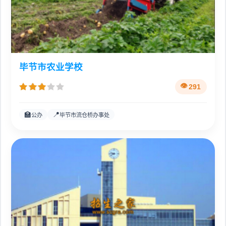
毕节市农业学校
291
🏫
📍
公办
毕节市流仓桥办事处