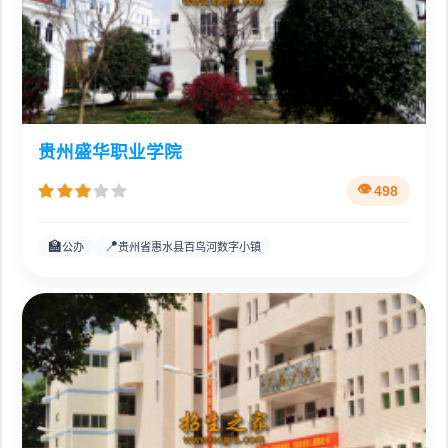
贵州盛华职业学院
498
🏫
📍
公办
贵州省惠水县百鸟河数字小镇