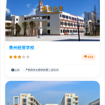
贵州经贸学校
434
🏫
📍
公办
贵阳市太慈桥武警二支队内