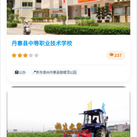
丹寨县中等职业技术学校
237
🏫
📍
公办
黔东南州丹寨县鼓楼顶公园