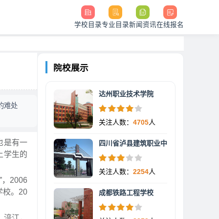
学校目录
专业目录
新闻资讯
在线报名
院校展示
达州职业技术学院
的难处
关注人数：
4705
人
也是有一
四川省泸县建筑职业中
上学生的
关注人数：
2254
人
2006
校。20
成都铁路工程学校
，涪江，