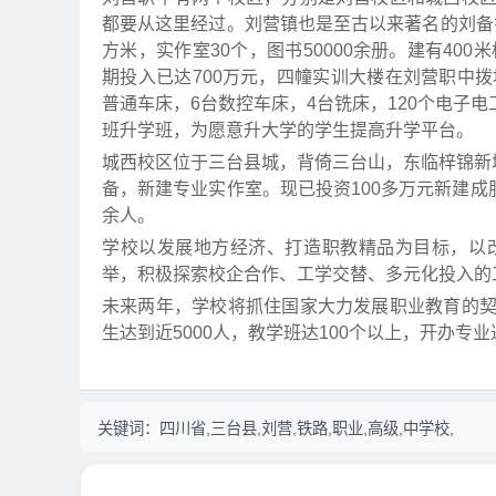
都要从这里经过。刘营镇也是至古以来著名的刘备扎
方米，实作室30个，图书50000余册。建有40
期投入已达700万元，四幢实训大楼在刘营职中
普通车床，6台数控车床，4台铣床，120个电子电
班升学班，为愿意升大学的学生提高升学平台。
城西校区位于三台县城，背倚三台山，东临梓锦新
备，新建专业实作室。现已投资100多万元新建成
余人。
学校以发展地方经济、打造职教精品为目标，以
举，积极探索校企合作、工学交替、多元化投入的
未来两年，学校将抓住国家大力发展职业教育的
生达到近5000人，教学班达100个以上，开办专业
关键词：
四川省,三台县,刘营,铁路,职业,高级,中学校,