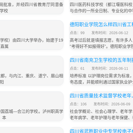
局批准，并经四川省教育厅同意备
四川医药科技学校（都江堰医科校
学校
与合作的一所全日制、专业化的中
德阳职业学院怎么样四川省工
点击：99
发布时间：2026-06-12
学校）由四川大学举办，始建于19
高考过后就是填报志愿，有许多人
。直属
“考得好不如报得好”。德阳职业学
四川省南充卫生学校的五年制
点击：61
发布时间：2026-06-11
成都，与内江、重庆、遂宁、眉山相
培养标准 以护理岗位需求为标准
阳
务态度，并能顺利通过国家执业护士
四川省质量技术监督学校老年
点击：106
发布时间：2026-06-09
中国荔城—合江的学校。泸州职高学
社会学概论、社会心理学、老年学
，本
老年病学、老年护理与老年保健、
四川省武胜职业中专学校电子