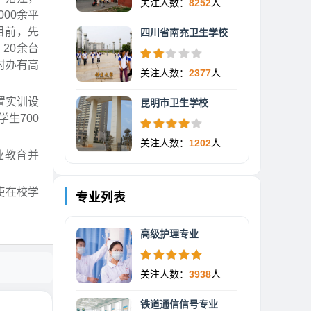
关注人数：
8252
人
00余平
目前，先
四川省南充卫生学校
20余台
时办有高
关注人数：
2377
人
置实训设
昆明市卫生学校
生700
关注人数：
1202
人
业教育并
使在校学
专业列表
高级护理专业
关注人数：
3938
人
铁道通信信号专业