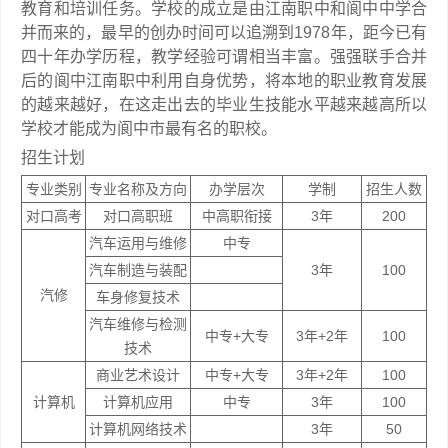
教育和培训任务。学校的成立是由江南职中和阆中中学合
并而来的，最早的创办时间可以追溯到1978年，距今已有
四十年办学历程，教学经验可谓相当丰富。强强联手合并
后的阆中江南职中利用自身优势，将本地的职业教育发展
的越来越好，在这走出去的毕业生技能水平越来越高所以
学校才能成为阆中市最有名的职校。
招生计划
专业类别
专业名称及方向
办学层次
学制
招生人数
对口高考
对口高职班
中高职衔接
3年
200
汽车运用与维修
中专
汽车制造与装配
3年
100
汽修
车身修复技术
汽车维修与检测
中专+大专
3年+2年
100
技术
商业艺术设计
中专+大专
3年+2年
100
计算机
计算机应用
中专
3年
100
计算机网络技术
3年
50