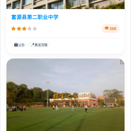
富源县第二职业中学
398
🏫
📍
公办
黄泥河镇