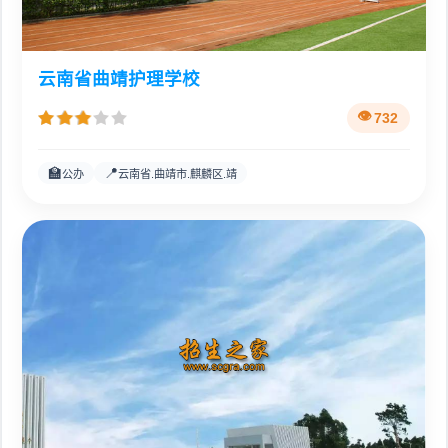
云南省曲靖护理学校
732
🏫
📍
公办
云南省.曲靖市.麒麟区.靖