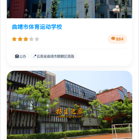
曲靖市体育运动学校
884
🏫
📍
公办
云南省曲靖市麒麟区南路