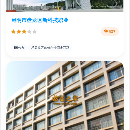
昆明市盘龙区新科技职业
537
🏫
📍
公办
盘龙区东郊白沙河金瓦路