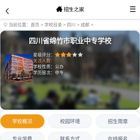
☰
当前位置：
首页
>
学校目录
>
四川
>
成都
>
四川省绵竹市职业中专学校
星级评分：
关注人数：
学校性质：公办
学历层次：中专
学校概况
校园环境
招生简章
专业学费
联系方式
在线报名